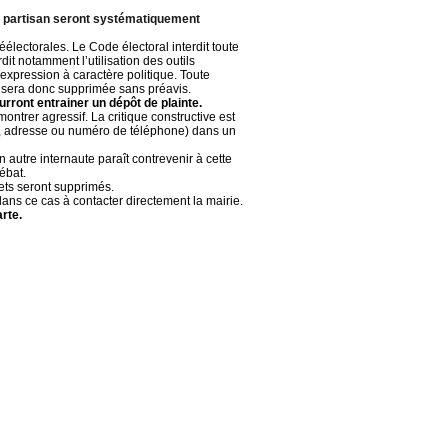
et partisan seront systématiquement
éélectorales. Le Code électoral interdit toute
dit notamment l’utilisation des outils
expression à caractère politique. Toute
 et sera donc supprimée sans préavis.
rront entrainer un dépôt de plainte.
ontrer agressif. La critique constructive est
ail, adresse ou numéro de téléphone) dans un
 autre internaute paraît contrevenir à cette
ébat.
jets seront supprimés.
ns ce cas à contacter directement la mairie.
rte.