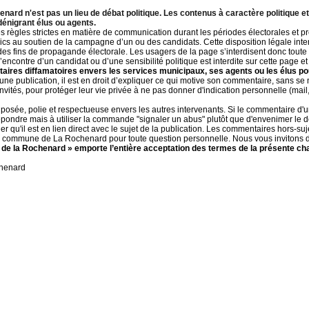
rd n'est pas un lieu de débat politique. Les contenus à caractère politique 
nigrant élus ou agents.
des règles strictes en matière de communication durant les périodes électorales et pr
blics au soutien de la campagne d’un ou des candidats. Cette disposition légale inter
es fins de propagande électorale. Les usagers de la page s’interdisent donc toute 
 l’encontre d’un candidat ou d’une sensibilité politique est interdite sur cette page
aires diffamatoires envers les services municipaux, ses agents ou les élus pou
ne publication, il est en droit d’expliquer ce qui motive son commentaire, sans se m
 invités, pour protéger leur vie privée à ne pas donner d'indication personnelle (m
 posée, polie et respectueuse envers les autres intervenants. Si le commentaire d'un
 répondre mais à utiliser la commande "signaler un abus" plutôt que d'envenimer le d
r qu'il est en lien direct avec le sujet de la publication. Les commentaires hors-su
a commune de La Rochenard pour toute question personnelle. Nous vous invitons da
de la Rochenard » emporte l’entière acceptation des termes de la présente cha
chenard