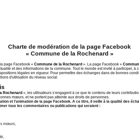
Charte de modération de la page Facebook
« Commune de la Rochenard »
de la page Facebook «
Commune de la Rochenard
». La page Facebook «
Commune
actualité et des informations de la commune. Tout le monde est invité à participer, à
ispositions légales en vigueur. Pour permettre des échanges dans de bonnes conditi
tions d'utilisation du réseau social.
is
a Rochenard
», les utilisateurs s’engagent à ce que le contenu de leurs contributio
 bonnes mœurs, et ne portent pas atteinte aux droits de personnes.
on et l’animation de la page Facebook. A ce titre, il veille à la qualité des écha
imer tous les commentaires ou publications qui seraient :
nes mœurs,
té,