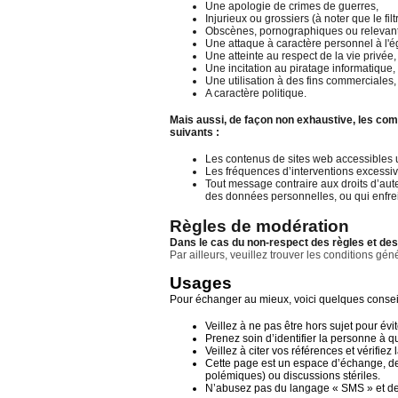
Une apologie de crimes de guerres,
Injurieux ou grossiers (à noter que le filt
Obscènes, pornographiques ou relevant
Une attaque à caractère personnel à l'
Une atteinte au respect de la vie privée,
Une incitation au piratage informatique,
Une utilisation à des fins commerciales,
A caractère politique.
Mais aussi, de façon non exhaustive, les c
suivants :
Les contenus de sites web accessibles
Les fréquences d’interventions excessive
Tout message contraire aux droits d’aute
des données personnelles, ou qui enfrein
Règles de modération
Dans le cas du non-respect des règles et des
Par ailleurs, veuillez trouver les conditions gé
Usages
Pour échanger au mieux, voici quelques conseil
Veillez à ne pas être hors sujet pour évi
Prenez soin d’identifier la personne à 
Veillez à citer vos références et vérifie
Cette page est un espace d’échange, de 
polémiques) ou discussions stériles.
N’abusez pas du langage « SMS » e