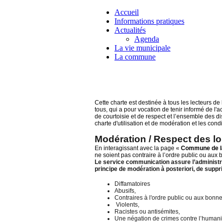
Accueil
Informations pratiques
Actualités
Agenda
La vie municipale
La commune
Cette charte est destinée à tous les lecteurs 
tous, qui a pour vocation de tenir informé de l'
de courtoisie et de respect et l’ensemble des d
charte d'utilisation et de modération et les condi
Modération / Respect des lo
En interagissant avec la page «
Commune de l
ne soient pas contraire à l’ordre public ou aux
Le service communication assure l’administrati
principe de modération à posteriori, de suppr
Diffamatoires
Abusifs,
Contraires à l'ordre public ou aux bon
Violents,
Racistes ou antisémites,
Une négation de crimes contre l’humani