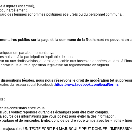
re à injures est activé),
 du harcèlement,
égard des femmes et hommes politiques et élu(e)s ou du personnel communal,
ommentaires publiés sur la page de la commune de la Rochenard ne peuvent en
 uniquement par abonnement payant,
s nuisant à la participation équitable de tous,
ur ou aux droits voisins, au droit applicable aux bases de données, au droit à l’imag
drait toute autre disposition législative ou règlementaire en vigueur.
 dispositions légales, nous nous réservons le droit de modération (et suppre
nérales du réseau social Facebook :
https://www.facebook.com/legal/terms
s :
ter les confusions entre vous.
qui vous voulez répondre durant les échanges pour être bien compris.
z la source des informations que vous postez pour éviter la désinformation.
partage et de rencontre. Évitez donc de perdre votre temps avec les « trolls » (m
t des majuscules. UN TEXTE ECRIT EN MAJUSCULE PEUT DONNER L’IMPRESSIO